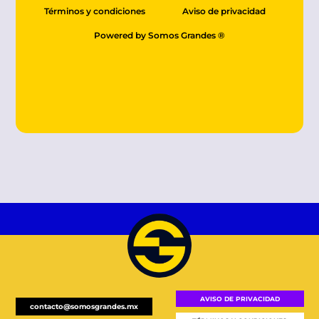
Términos y condiciones
Aviso de privacidad
Powered by Somos Grandes ®
e
lay
AVISO DE PRIVACIDAD
contacto@somosgrandes.mx